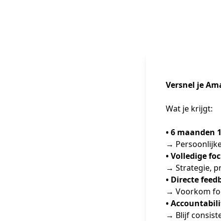
Versnel je Am
Wat je krijgt:
• 6 maanden 1
→ Persoonlijk
• Volledige fo
→ Strategie, p
• Directe feed
→ Voorkom fout
• Accountabili
→ Blijf consis