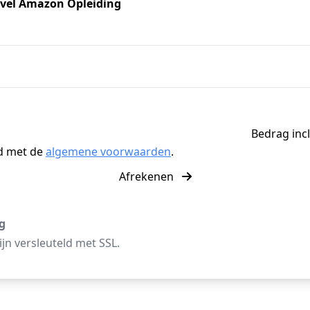
evel Amazon Opleiding
Bedrag incl
d met de
algemene voorwaarden
.
Afrekenen
ng
jn versleuteld met SSL.