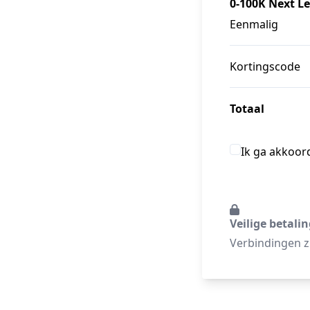
0-100K Next L
Eenmalig
Kortingscode
Totaal
Ik ga akkoor
Veilige betali
Verbindingen zi